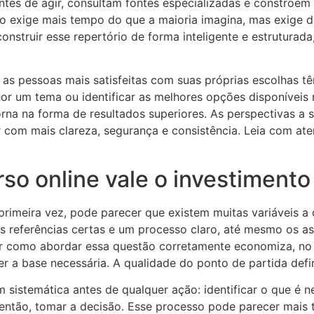
s de agir, consultam fontes especializadas e constroem u
o exige mais tempo do que a maioria imagina, mas exige di
onstruir esse repertório de forma inteligente e estruturad
 as pessoas mais satisfeitas com suas próprias escolhas
lhor um tema ou identificar as melhores opções disponívei
rna na forma de resultados superiores. As perspectivas a
 com mais clareza, segurança e consistência. Leia com ate
so online vale o investimento
rimeira vez, pode parecer que existem muitas variáveis a 
as referências certas e um processo claro, até mesmo os 
r como abordar essa questão corretamente economiza, no 
r a base necessária. A qualidade do ponto de partida defi
m sistemática antes de qualquer ação: identificar o que é n
 então, tomar a decisão. Esse processo pode parecer mais 