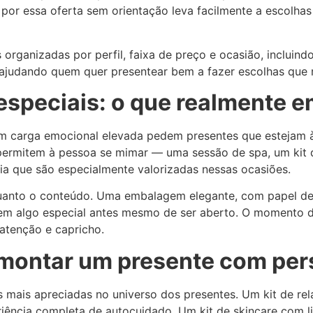
por essa oferta sem orientação leva facilmente a escolha
organizadas por perfil, faixa de preço e ocasião, incluind
 ajudando quem quer presentear bem a fazer escolhas que
 especiais: o que realmente
om carga emocional elevada pedem presentes que estejam 
 permitem à pessoa se mimar — uma sessão de spa, um ki
ia que são especialmente valorizadas nessas ocasiões.
anto o conteúdo. Uma embalagem elegante, com papel de s
em algo especial antes mesmo de ser aberto. O momento d
atenção e capricho.
 montar um presente com per
 mais apreciadas no universo dos presentes. Um kit de re
iência completa de autocuidado. Um kit de skincare com li