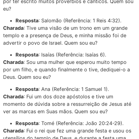
por ter escrito muitos provérbios e cânticos. Quem sou
eu?
Resposta
: Salomão (Referência: 1 Reis 4:32).
Charada
: Tive uma visão de um trono em um grande
templo e a presença de Deus, e minha missão foi de
advertir o povo de Israel. Quem sou eu?
Resposta
: Isaías (Referência: Isaías 6).
Charada
: Sou uma mulher que esperou muito tempo
por um filho, e quando finalmente o tive, dediquei-o a
Deus. Quem sou eu?
Resposta
: Ana (Referência: 1 Samuel 1).
Charada
: Fui um dos doze apóstolos e tive um
momento de dúvida sobre a ressurreição de Jesus até
ver as marcas em Suas mãos. Quem sou eu?
Resposta
: Tomé (Referência: João 20:24-29).
Charada
: Fui o rei que fez uma grande festa e usou os
utensílios do templo de Deus, e durante a festa uma