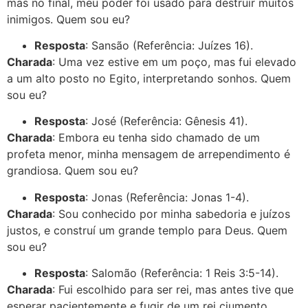
mas no final, meu poder foi usado para destruir muitos
inimigos. Quem sou eu?
Resposta
: Sansão (Referência: Juízes 16).
Charada
: Uma vez estive em um poço, mas fui elevado
a um alto posto no Egito, interpretando sonhos. Quem
sou eu?
Resposta
: José (Referência: Gênesis 41).
Charada
: Embora eu tenha sido chamado de um
profeta menor, minha mensagem de arrependimento é
grandiosa. Quem sou eu?
Resposta
: Jonas (Referência: Jonas 1-4).
Charada
: Sou conhecido por minha sabedoria e juízos
justos, e construí um grande templo para Deus. Quem
sou eu?
Resposta
: Salomão (Referência: 1 Reis 3:5-14).
Charada
: Fui escolhido para ser rei, mas antes tive que
esperar pacientemente e fugir de um rei ciumento.