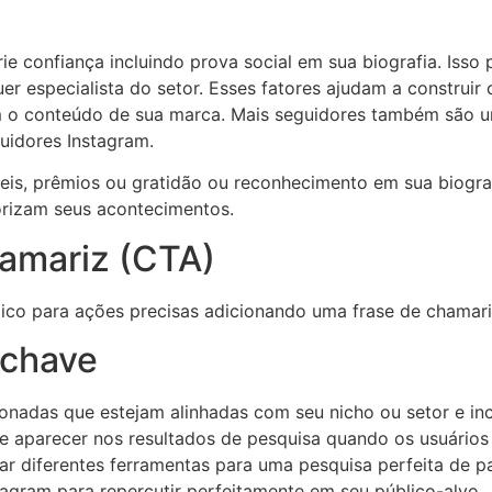
rie confiança incluindo prova social em sua biografia. Iss
r especialista do setor. Esses fatores ajudam a construir 
m o conteúdo de sua marca. Mais seguidores também são um
idores Instagram.
s, prêmios ou gratidão ou reconhecimento em sua biografia
lorizam seus acontecimentos.
hamariz (CTA)
ico para ações precisas adicionando uma frase de chamariz
-chave
cionadas que estejam alinhadas com seu nicho ou setor e in
e aparecer nos resultados de pesquisa quando os usuários
ar diferentes ferramentas para uma pesquisa perfeita de p
stagram para repercutir perfeitamente em seu público-alvo.