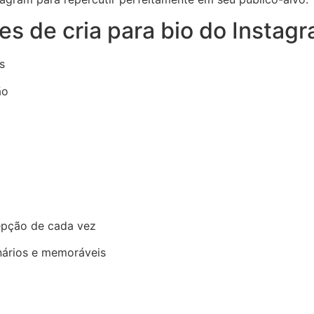
es de cria para bio do Instag
s
ão
epção de cada vez
nários e memoráveis