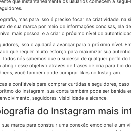
lvente que instantaneamente os usuários comecem a segui-
eguidores.
rafia, mas para isso é preciso focar na criatividade, na s
ara de sua marca por meio de informações concisas, ela def
vel mais pessoal e a criar o próximo nível de autenticidad
idores, isso o ajudará a avançar para o próximo nível. 
ado que requer muito esforço para maximizar sua autentic
. Todos nós sabemos que o sucesso de qualquer perfil d
 atingir esse objetivo através de frases de cria para bio 
ntâneos, você também pode comprar likes no Instagram.
cas e confiáveis para comprar curtidas e seguidores, caso
oritmo do Instagram, sua conta também pode ser banida em
nvolvimento, seguidores, visibilidade e alcance.
biografia do Instagram mais i
a sua marca para construir uma conexão emocional e um vín