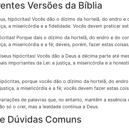
entes Versões da Bíblia
seus, hipócritas! Vocês dão o dízimo da hortelã, do endro 
iça, a misericórdia e a fidelidade. Vocês devem praticar est
ipócritas! Porque dais o dízimo da hortelã, do endro e do c
iça, a misericórdia e a fé; deveis, porém, fazer estas coisas
ariseus hipócritas! Vocês dão a Deus a décima parte até m
 importantes da Lei: a justiça, a misericórdia e a honest
 hipócritas, porque vocês dão o dízimo da hortelã, do end
justiça, a misericórdia e a fé; vocês devem fazer estas cois
ariações de palavras que, no entanto, mantêm a essência d
o só o crer, mas a lealdade contínua a Deus.
 e Dúvidas Comuns