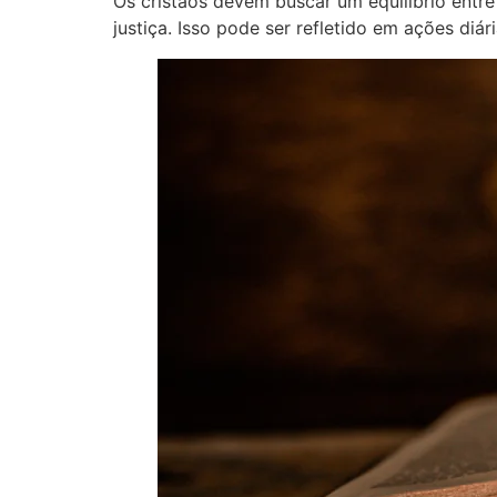
Os cristãos devem buscar um equilíbrio entr
justiça. Isso pode ser refletido em ações diá