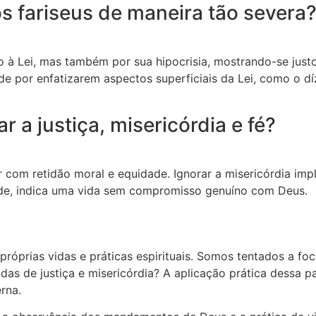
os fariseus de maneira tão severa
 à Lei, mas também por sua hipocrisia, mostrando-se just
de por enfatizarem aspectos superficiais da Lei, como o d
r a justiça, misericórdia e fé?
ver com retidão moral e equidade. Ignorar a misericórdia i
idade, indica uma vida sem compromisso genuíno com Deus.
óprias vidas e práticas espirituais. Somos tentados a focar
s de justiça e misericórdia? A aplicação prática dessa pa
rna.