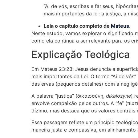
“Ai de vós, escribas e fariseus, hipócri
mais importantes da lei: a justiça, a mis
Leia o capítulo completo de
Mateus
.
Neste estudo, vamos explorar o significado m
como ela continua a ser relevante para os cri
Explicação Teológica
Em Mateus 23:23, Jesus denuncia a superficia
mais importantes da Lei. O termo “Ai de vós”
das ervas (pequenos detalhes) com a negligên
A palavra “justiça” (δικαιοσύνη,
dikaiosyne
) 
envolve compaixão pelos outros. A “fé” (πίστ
dízimo, mas destaca que os valores centrais 
Essa passagem reflete um princípio teológico 
maneira justa e compassiva, em alinhamento