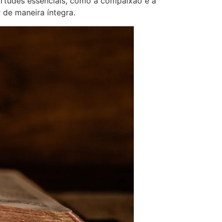
irtudes essenciais, como a compaixão e a
r de maneira íntegra.