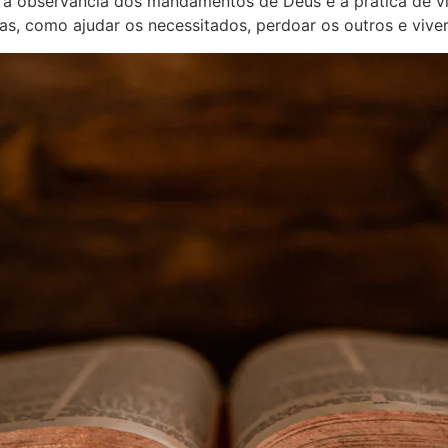
e a observância dos mandamentos de Deus e a prática de v
rias, como ajudar os necessitados, perdoar os outros e vive