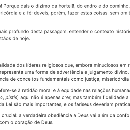
tas! Porque dais o dízimo da hortelã, do endro e do cominho
ericórdia e a fé; deveis, porém, fazer estas coisas, sem omi
ais profundo desta passagem, entender o contexto histórico 
stãos de hoje.
lidade dos líderes religiosos que, embora minuciosos em ri
 representa uma forma de advertência e julgamento divino. 
cia de conceitos fundamentais como justiça, misericórdia 
refere-se à retidão moral e à equidade nas relações humana
ις,
pistis
) aqui não é apenas crer, mas também fidelidade a
da Lei são mais importantes, e os fariseus deveriam pratic
crucial: a verdadeira obediência a Deus vai além da confor
 com o coração de Deus.