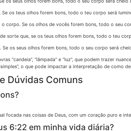
Se os seus olhos forem bons, todo o seu corpo será cheio d
 Se os teus olhos forem bons, todo o teu corpo será lumin
o corpo. Se os olhos de vocês forem bons, todo o seu corp
de sorte que, se os teus olhos forem bons, todo o teu corpo
 Se os seus olhos forem bons, todo o seu corpo será cheio
lavras “candeia”, “lâmpada” e “luz”, que podem trazer nuan
“simples”, o que pode impactar a interpretação de como de
 e Dúvidas Comuns
bons?
itual focada nas coisas de Deus, com um coração puro e int
s 6:22 em minha vida diária?