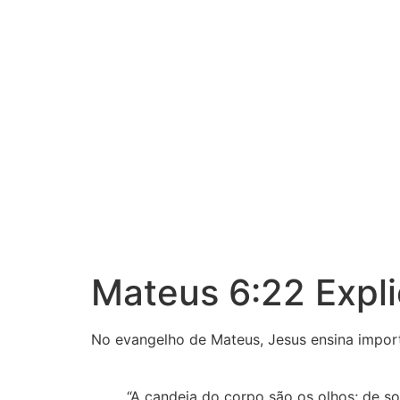
Mateus 6:22 Expli
No evangelho de Mateus, Jesus ensina impor
“A candeia do corpo são os olhos; de sor