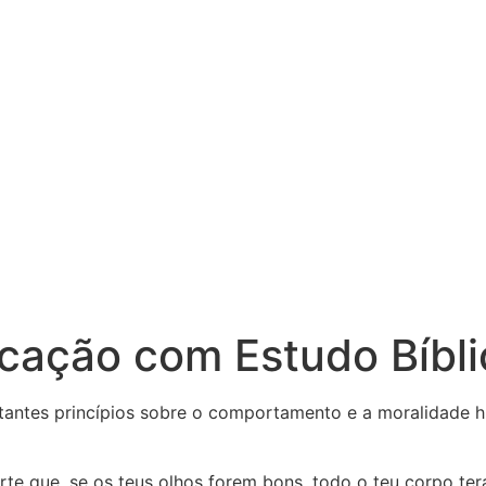
cação com Estudo Bíbli
tantes princípios sobre o comportamento e a moralidade h
te que, se os teus olhos forem bons, todo o teu corpo terá