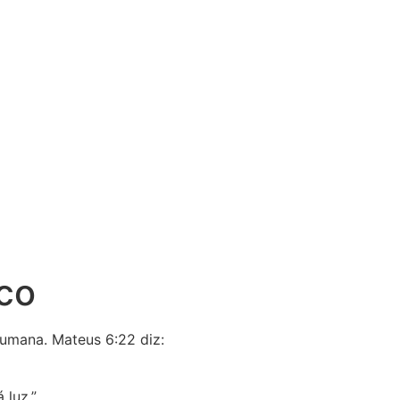
co
umana. Mateus 6:22 diz:
 luz.”