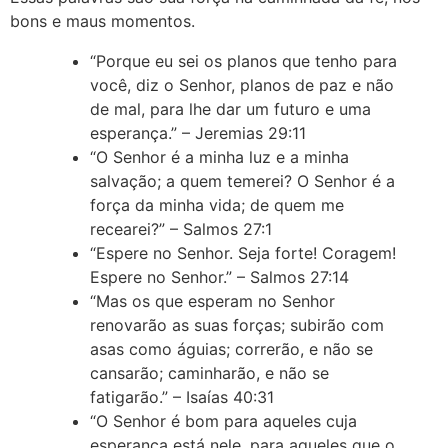
bons e maus momentos.
“Porque eu sei os planos que tenho para
você, diz o Senhor, planos de paz e não
de mal, para lhe dar um futuro e uma
esperança.” – Jeremias 29:11
“O Senhor é a minha luz e a minha
salvação; a quem temerei? O Senhor é a
força da minha vida; de quem me
recearei?” – Salmos 27:1
“Espere no Senhor. Seja forte! Coragem!
Espere no Senhor.” – Salmos 27:14
“Mas os que esperam no Senhor
renovarão as suas forças; subirão com
asas como águias; correrão, e não se
cansarão; caminharão, e não se
fatigarão.” – Isaías 40:31
“O Senhor é bom para aqueles cuja
esperança está nele, para aqueles que o