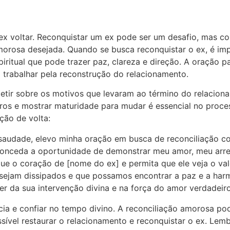
 voltar. Reconquistar um ex pode ser um desafio, mas com
amorosa desejada. Quando se busca reconquistar o ex, é i
ritual que pode trazer paz, clareza e direção. A oração p
 trabalhar pela reconstrução do relacionamento.
fletir sobre os motivos que levaram ao término do relacio
rros e mostrar maturidade para mudar é essencial no proce
ção de volta:
audade, elevo minha oração em busca de reconciliação c
conceda a oportunidade de demonstrar meu amor, meu ar
que o coração de [nome do ex] e permita que ele veja o va
sejam dissipados e que possamos encontrar a paz e a har
er da sua intervenção divina e na força do amor verdadeir
cia e confiar no tempo divino. A reconciliação amorosa po
sível restaurar o relacionamento e reconquistar o ex. Lem