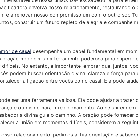
r imensurável de nossa união. Dá-nos sabedoria para enten
pacificadora envolva nosso relacionamento, restaurando o
ram e a renovar nosso compromisso um com o outro sob Tu
ntos, construir um futuro repleto de alegria e companhei
amor de casal
desempenha um papel fundamental em momen
a oração pode ser uma ferramenta poderosa para superar ess
ifíceis. No entanto, é importante lembrar que, juntos, vo
ês podem buscar orientação divina, clareza e força para e
ortalecer a ligação entre vocês como casal. Ela pode ajuda
ode ser uma ferramenta valiosa. Ela pode ajudar a trazer c
rança e otimismo para o relacionamento. Ao se unirem em
 sabedoria divina guie o caminho. A oração pode fornecer
talecer a união em momentos difíceis, considerem a seguin
 nosso relacionamento, pedimos a Tua orientação e sabedor