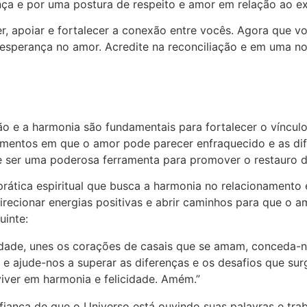
a e por uma postura de respeito e amor em relação ao ex
, apoiar e fortalecer a conexão entre vocês. Agora que 
 e esperança no amor. Acredite na reconciliação e em uma 
o e a harmonia são fundamentais para fortalecer o vínculo
mentos em que o amor pode parecer enfraquecido e as dif
 ser uma poderosa ferramenta para promover o restauro 
rática espiritual que busca a harmonia no relacionamento e
direcionar energias positivas e abrir caminhos para que 
uinte:
ondade, unes os corações de casais que se amam, conceda-
o e ajude-nos a superar as diferenças e os desafios que s
iver em harmonia e felicidade. Amém.”
fiança de que o Universo está ouvindo suas palavras e tra