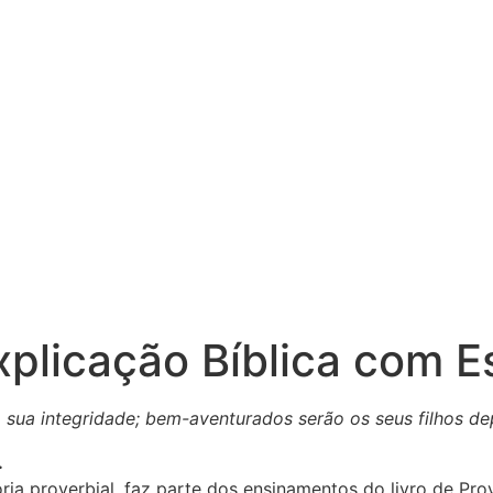
xplicação Bíblica com 
 sua integridade; bem-aventurados serão os seus filhos dep
.
ria proverbial, faz parte dos ensinamentos do livro de Pro