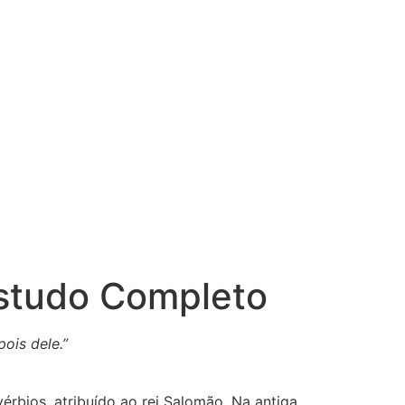
Estudo Completo
ois dele.”
vérbios, atribuído ao rei Salomão. Na antiga