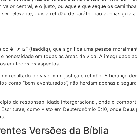
um valor central, e o justo, ou aquele que segue os caminh
 a ser relevante, pois a retidão de caráter não apenas guia
e as leis de Deus. A
o e honestidade em todas as áreas da vida. A integridade a
nos em todos os aspectos.
o resultado de viver com justiça e retidão. A herança dei
nados como “bem-aventurados”, não herdam apenas a segur
incípio da responsabilidade intergeracional, onde o comp
as Escrituras, como visto em Deuteronômio 5:10, onde Deu
s.
entes Versões da Bíblia