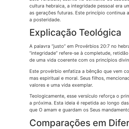
cultura hebraica, a integridade pessoal era 
as gerações futuras. Este princípio continua
a posteridade.
Explicação Teológica
A palavra “justo” em Provérbios 20:7 no hebraico é “צַדִּיק” (tsaddiq), que significa uma pessoa moralmente íntegra, que segu
“integridade” refere-se à completude, retidã
de uma vida coerente com os princípios divi
Este provérbio enfatiza a bênção que vem com
mas espiritual e moral. Seus filhos, mencio
valores e uma vida exemplar.
Teologicamente, esse versículo reforça o pr
a próxima. Esta ideia é repetida ao longo d
que O amam e guardam os Seus mandamento
Comparações em Difer