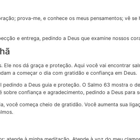
oração; prova-me, e conhece os meus pensamentos; vê se 
pecção e entrega, pedindo a Deus que examine nossos cora
nhã
 Ele nos dá graça e proteção. Aqui você vai encontrar sa
judam a começar o dia com gratidão e confiança em Deus.
l pedindo a Deus guia e proteção. O Salmo 63 mostra o de
 sobre confiança e agradecimento, pedindo a Deus para se
, você começa cheio de gratidão. Você aumenta sua ligaçã
almos.
r; atende à minha meditação. Atende à voz do meu clamor, 