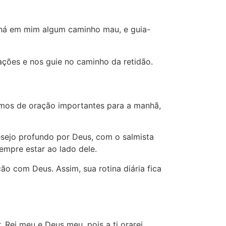
há em mim algum caminho mau, e guia-
ções e nos guie no caminho da retidão.
lmos de oração importantes para a manhã,
sejo profundo por Deus, com o salmista
mpre estar ao lado dele.
o com Deus. Assim, sua rotina diária fica
Rei meu e Deus meu, pois a ti orarei.