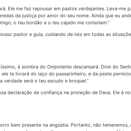
ará. Ele me faz repousar em pastos verdejantes. Leva-me p
veredas da justiça por amor do seu nome. Ainda que eu and
migo; o teu bordão e o teu cajado me consolam.”
nosso pastor e guia, cuidando de nós em todas as situaçõ
tíssimo, à sombra do Onipotente descansará. Direi do Senh
 ele te livrará do laço do passarinheiro, e da peste pernici
ua verdade será o teu escudo e broquel.”
sa declaração de confiança na proteção de Deus. Ele é nos
corro bem presente na angústia. Portanto, não temeremos, a