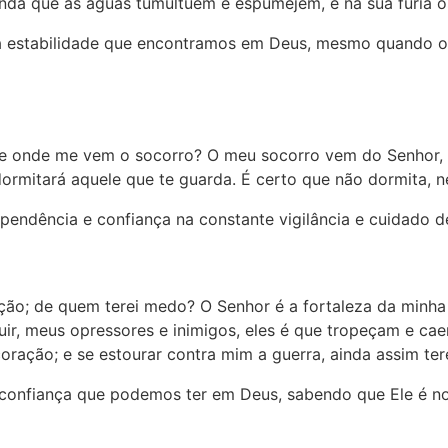
inda que as águas tumultuem e espumejem, e na sua fúria 
 a estabilidade que encontramos em Deus, mesmo quando o
e onde me vem o socorro? O meu socorro vem do Senhor, qu
dormitará aquele que te guarda. É certo que não dormita, n
pendência e confiança na constante vigilância e cuidado d
ação; de quem terei medo? O Senhor é a fortaleza da minh
ir, meus opressores e inimigos, eles é que tropeçam e ca
ração; e se estourar contra mim a guerra, ainda assim tere
 confiança que podemos ter em Deus, sabendo que Ele é n