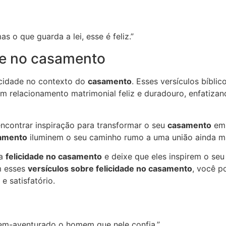
 o que guarda a lei, esse é feliz.”
ade no casamento
licidade no contexto do
casamento
. Esses versículos bíbli
um relacionamento matrimonial feliz e duradouro, enfatiza
ncontrar inspiração para transformar o seu
casamento
em 
samento
iluminem o seu caminho rumo a uma união ainda mai
 a
felicidade no casamento
e deixe que eles inspirem o se
m esses
versículos sobre felicidade no casamento
, você p
e satisfatório.
em-aventurado o homem que nele confia.”