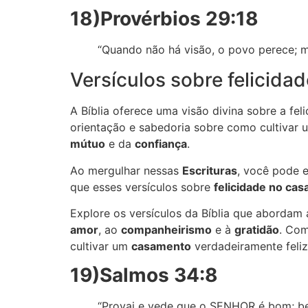
18)Provérbios 29:18
“Quando não há visão, o povo perece; mas
Versículos sobre felicid
A Bíblia oferece uma visão divina sobre a fe
orientação e sabedoria sobre como cultivar 
mútuo
e da
confiança
.
Ao mergulhar nessas
Escrituras
, você pode e
que esses versículos sobre
felicidade no ca
Explore os versículos da Bíblia que abordam
amor
, ao
companheirismo
e à
gratidão
. Co
cultivar um
casamento
verdadeiramente feliz 
19)Salmos 34:8
“Provai e vede que o SENHOR é bom; b