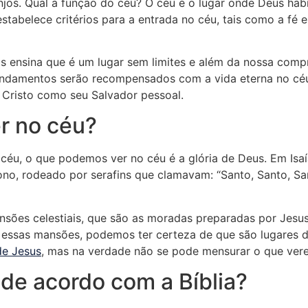
anjos. Qual a função do céu? O céu é o lugar onde Deus ha
 estabelece critérios para a entrada no céu, tais como a fé
as ensina que é um lugar sem limites e além da nossa comp
damentos serão recompensados com a vida eterna no céu.
 Cristo como seu Salvador pessoal.
r no céu?
céu, o que podemos ver no céu é a glória de Deus. Em Isaí
no, rodeado por serafins que clamavam: “Santo, Santo, San
nsões celestiais, que são as moradas preparadas por Jesus
ssas mansões, podemos ter certeza de que são lugares de
de Jesus
, mas na verdade não se pode mensurar o que ve
de acordo com a Bíblia?