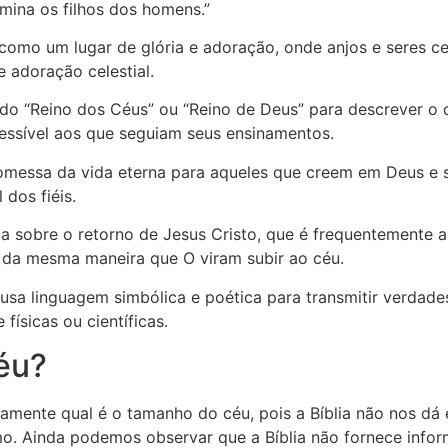
amina os filhos dos homens.”
como um lugar de glória e adoração, onde anjos e seres cel
e adoração celestial.
 do “Reino dos Céus” ou “Reino de Deus” para descrever o d
cessível aos que seguiam seus ensinamentos.
 promessa da vida eterna para aqueles que creem em Deus 
 dos fiéis.
la sobre o retorno de Jesus Cristo, que é frequentemente a
á da mesma maneira que O viram subir ao céu.
usa linguagem simbólica e poética para transmitir verdades
 físicas ou científicas.
éu?
mente qual é o tamanho do céu, pois a Bíblia não nos dá 
mo. Ainda podemos observar que a Bíblia não fornece info