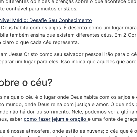
êm diferentes opiniões e crenças sobre o que acontece dep
e confiável para muitos cristãos.
 Nível Médio: Desafie Seu Conhecimento
e Deus habita com os anjos. É descrito como um lugar mar
íblia também ensina que existem diferentes céus. Em 2 Co
é claro o que cada céu representa.
tam Jesus Cristo como seu salvador pessoal irão para o cé
preparar um lugar para eles. Isso indica que aqueles que a
sobre o céu?
ensina que o céu é o lugar onde Deus habita com os anjos e
so mundo, onde Deus reina com justiça e amor. O que nós 
, onde não há dor ou sofrimento. Nele, podemos ver a glóri
eus, saber
como fazer jejum e oração
e uma fonte de graç
 que é nossa atmosfera, onde estão as nuvens; o céu que é 