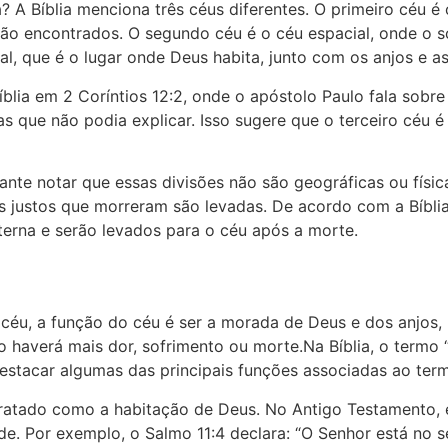
 A Bíblia menciona três céus diferentes. O primeiro céu é
ão encontrados. O segundo céu é o céu espacial, onde o sol
tual, que é o lugar onde Deus habita, junto com os anjos e 
blia em 2 Coríntios 12:2, onde o apóstolo Paulo fala sobre
sas que não podia explicar. Isso sugere que o terceiro céu 
nte notar que essas divisões não são geográficas ou física
s justos que morreram são levadas. De acordo com a Bíbli
terna e serão levados para o céu após a morte.
céu, a função do céu é ser a morada de Deus e dos anjos, b
 haverá mais dor, sofrimento ou morte.Na Bíblia, o termo 
stacar algumas das principais funções associadas ao termo
ratado como a habitação de Deus. No Antigo Testamento, e
ide. Por exemplo, o Salmo 11:4 declara: “O Senhor está no 