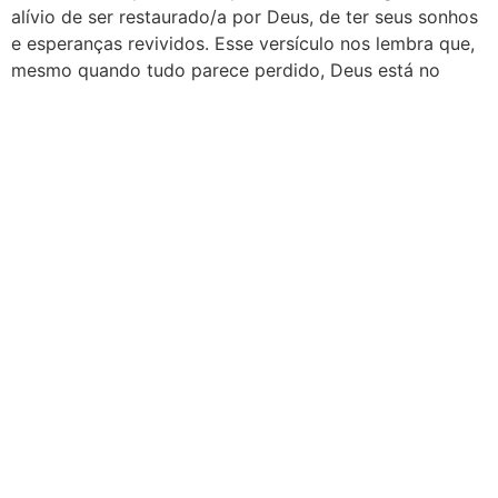
alívio de ser restaurado/a por Deus, de ter seus sonhos
e esperanças revividos. Esse versículo nos lembra que,
mesmo quando tudo parece perdido, Deus está no
controle e pode realizar maravilhas em nossas vidas.
Salmo 126:2 – A nossa boca se
encheu de riso
No segundo versículo do Salmo 126, o
salmista declara: “Então a nossa boca se
encheu de riso, e a nossa língua de cânticos
de alegria.” Esse texto nos mostra como
Deus transforma a tristeza em alegria e como
Seu povo responde com louvor e celebração.
Nesta seção, exploraremos o significado
dessa transformação e como você pode
experimentá-la em sua própria vida.
Quando o povo de Israel foi libertado do cativeiro