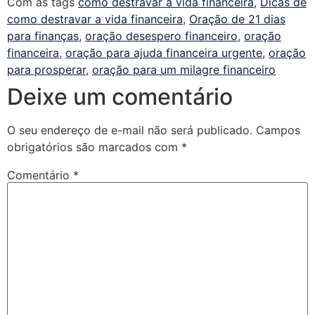
Com as tags
como destravar a vida financeira
,
Dicas de
como destravar a vida financeira
,
Oração de 21 dias
para finanças
,
oração desespero financeiro
,
oração
financeira
,
oração para ajuda financeira urgente
,
oração
para prosperar
,
oração para um milagre financeiro
Deixe um comentário
O seu endereço de e-mail não será publicado.
Campos
obrigatórios são marcados com
*
Comentário
*