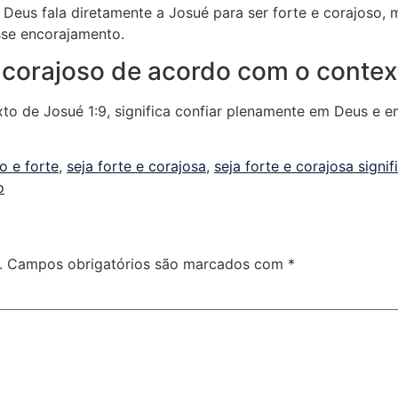
e Deus fala diretamente a Josué para ser forte e corajoso,
sse encorajamento.
 e corajoso de acordo com o contex
to de Josué 1:9, significa confiar plenamente em Deus e e
o e forte
,
seja forte e corajosa
,
seja forte e corajosa signi
o
.
Campos obrigatórios são marcados com
*