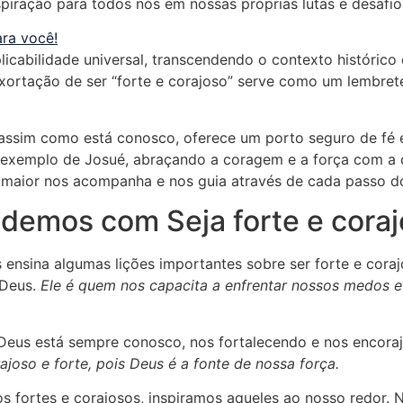
ração para todos nós em nossas próprias lutas e desafios
ara você!
icabilidade universal, transcendendo o contexto histórico
xortação de ser “forte e corajoso” serve como um lembre
assim como está conosco, oferece um porto seguro de fé e
o exemplo de Josué, abraçando a coragem e a força com a
 maior nos acompanha e nos guia através de cada passo d
ndemos com Seja forte e cora
os ensina algumas lições importantes sobre ser forte e cor
 Deus.
Ele é quem nos capacita a enfrentar nossos medos 
eus está sempre conosco, nos fortalecendo e nos encoraj
ajoso e forte, pois Deus é a fonte de nossa força.
mos fortes e corajosos, inspiramos aqueles ao nosso redor