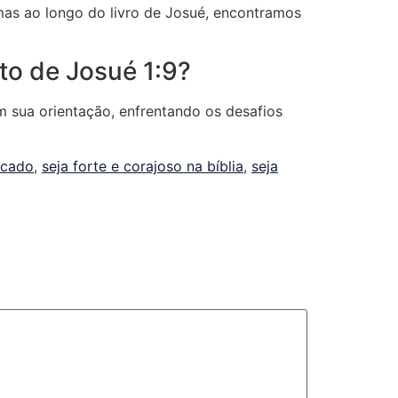
 mas ao longo do livro de Josué, encontramos
to de Josué 1:9?
m sua orientação, enfrentando os desafios
ficado
,
seja forte e corajoso na bíblia
,
seja