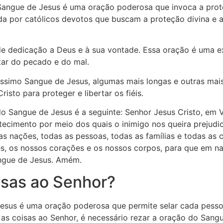
angue de Jesus é uma oração poderosa que invoca a prote
da por católicos devotos que buscam a proteção divina e a
e dedicação a Deus e à sua vontade. Essa oração é uma ex
tar do pecado e do mal.
íssimo Sangue de Jesus, algumas mais longas e outras mais
to para proteger e libertar os fiéis.
o Sangue de Jesus é a seguinte: Senhor Jesus Cristo, e
tecimento por meio dos quais o inimigo nos queira prejud
 as nações, todas as pessoas, todas as famílias e todas a
es, os nossos corações e os nossos corpos, para que em n
angue de Jesus. Amém.
isas ao Senhor?
esus é uma oração poderosa que permite selar cada pessoa
r as coisas ao Senhor, é necessário rezar a oração do San