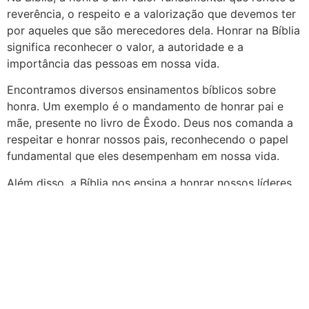
reverência, o respeito e a valorização que devemos ter
por aqueles que são merecedores dela. Honrar na Bíblia
significa reconhecer o valor, a autoridade e a
importância das pessoas em nossa vida.
Encontramos diversos ensinamentos bíblicos sobre
honra. Um exemplo é o mandamento de honrar pai e
mãe, presente no livro de Êxodo. Deus nos comanda a
respeitar e honrar nossos pais, reconhecendo o papel
fundamental que eles desempenham em nossa vida.
Além disso, a Bíblia nos ensina a honrar nossos líderes
espirituais, como pastores e líderes da igreja. Honrar
esses líderes é uma forma de demonstrar obediência a
Deus e fortalecer a comunidade de fé.
No livro de Provérbios, encontramos vários versículos
que falam sobre honra e sabedoria. Esses versículos
nos lembram que a honra está diretamente relacionada
ao comportamento sábio e justo. Honrar na Bíblia é agir